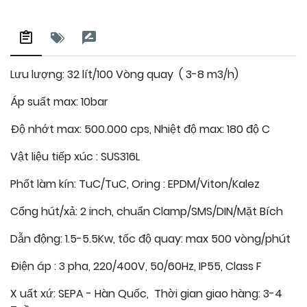
Lưu lượng: 32 lít/100 Vòng quay ( 3-8 m3/h)
Áp suất max: 10bar
Độ nhớt max: 500.000 cps, Nhiệt độ max: 180 độ C
Vật liệu tiếp xúc : SUS316L
Phốt làm kín: TuC/TuC, Oring : EPDM/Viton/Kalez
Cổng hút/xả: 2 inch, chuẩn Clamp/SMS/DIN/Mặt Bích
Dẫn động: 1.5-5.5Kw, tốc độ quay: max 500 vòng/phút
Điện áp : 3 pha, 220/400V, 50/60Hz, IP55, Class F
X
uất xứ: SEPA - Hàn Quốc,
Thời gian giao hàng: 3-4