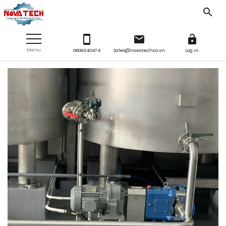
Công Ty TNHH Kỹ Thuật Thương Mại NOVATECH
Công Ty TNHH Kỹ Thuật Thương Mại NOVATECH
Menu
0909340474
Sales@novatechco.vn
Log in