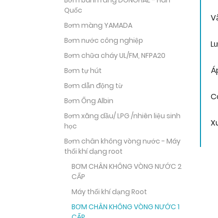
Bơm bánh răng DONGHAE - Hàn
Quốc
V
Bơm màng YAMADA
Bơm nước công nghiệp
Lư
Bơm chữa cháy UL/FM, NFPA20
Á
Bơm tự hút
Bơm dẫn động từ
C
Bơm Ống Albin
Bơm xăng dầu/ LPG /nhiên liệu sinh
X
học
Bơm chân không vòng nước - Máy
thổi khí dạng root
BƠM CHÂN KHÔNG VÒNG NƯỚC 2
CẤP
Máy thổi khí dạng Root
BƠM CHÂN KHÔNG VÒNG NƯỚC 1
CẤP