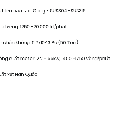
ật liệu cấu tạo: Gang - SUS304 -SUS316
u lượng: 1250 -20.000 lít/phút
p chân không: 6.7x10^3 Pa (50 Torr)
ông suất motor: 2.2 - 55kw, 1450 -1750 vòng/phút
uất xứ: Hàn Quốc