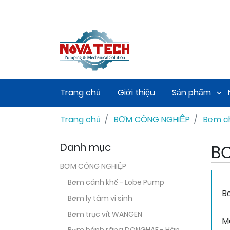
Công Ty TNHH Kỹ Thuật Thương Mại NOVA
Công Ty 
Trang chủ
Giới thiệu
Sản phẩm
Trang chủ
BƠM CÔNG NGHIỆP
Bơm ch
Danh mục
B
BƠM CÔNG NGHIỆP
Bơm cánh khế - Lobe Pump
B
Bơm ly tâm vi sinh
Bơm trục vít WANGEN
M