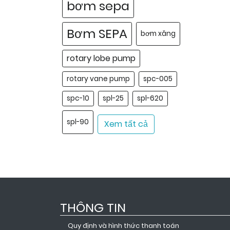
bơm sepa
Bơm SEPA
bơm xăng
rotary lobe pump
rotary vane pump
spc-005
spc-10
spl-25
spl-620
spl-90
Xem tất cả
THÔNG TIN
Quy định và hình thức thanh toán