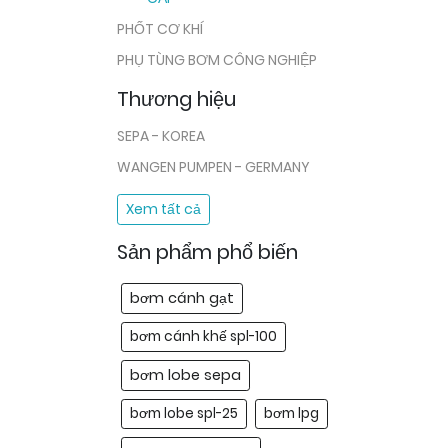
PHỐT CƠ KHÍ
PHỤ TÙNG BƠM CÔNG NGHIỆP
Thương hiệu
SEPA - KOREA
WANGEN PUMPEN - GERMANY
Xem tất cả
Sản phẩm phổ biến
bơm cánh gạt
bơm cánh khế spl-100
bơm lobe sepa
bơm lobe spl-25
bơm lpg