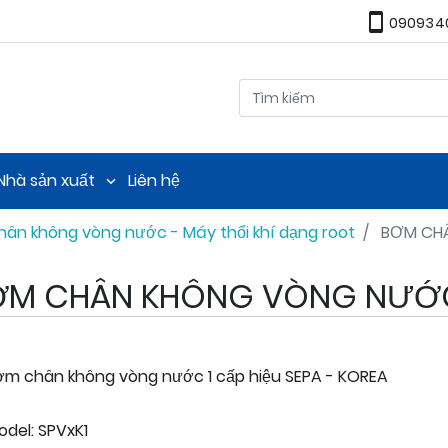
090934
TECH
TNHH Kỹ Thuật Thương
Tìm kiếm
Nhà sản xuất
Liên hệ
ân không vòng nước - Máy thổi khí dạng root
BƠM CH
ƠM CHÂN KHÔNG VÒNG NƯỚC
ơm chân không vòng nước 1 cấp hiệu SEPA - KOREA
odel: SPVxK1