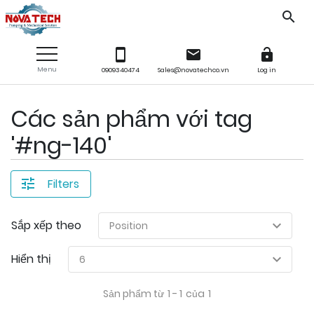
Công Ty TNHH Kỹ Thuật Thương Mại NOVATECH
Công Ty TNHH Kỹ Thuật Thương Mại NOVATECH
Menu
0909340474
Sales@novatechco.vn
Log in
Các sản phẩm với tag
'#ng-140'
Filters
Sắp xếp theo
Hiển thị
Sản phẩm từ
1 - 1
của
1