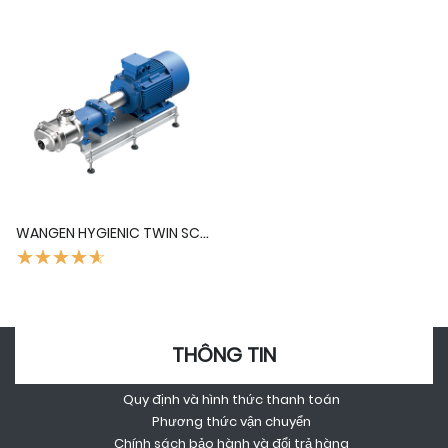
WANGEN HYGIENIC TWIN SCREW PUMP (BƠM TRỤC VÍT ĐÔI WANGEN)
☆☆☆☆☆
★★★★★
THÔNG TIN
Quy định và hình thức thanh toán
Phương thức vận chuyển
Chính sách bảo hành và đổi trả hàng